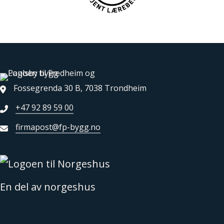
Fossegrenda 30 B, 7038 Trondheim
+47 92 89 59 00
firmapost@fp-bygg.no
En del av norgeshus