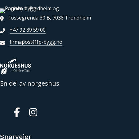
Fossegrenda 30 B, 7038 Trondheim
+47 92 89 59 00
firmapost@fp-bygg.no
En del av norgeshus
Gå til vår Facebook
Gå til vår Instagram
Snarveier